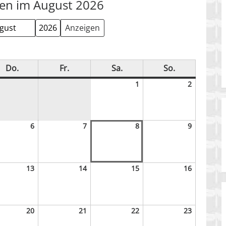
en im August 2026
at
h
Do.
Donnerstag
Fr.
Freitag
Sa.
Samstag
So.
Sonntag
1
1.
2
2.
August
August
2026
2026
6
6.
7
7.
8
8.
9
9.
st
August
August
August
August
2026
2026
2026
2026
13
13.
14
14.
15
15.
16
16.
st
August
August
August
August
2026
2026
2026
2026
20
20.
21
21.
22
22.
23
23.
st
August
August
August
August