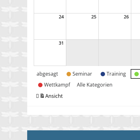
2026
2026
2026
24
24.
25
25.
26
26.
August
August
Augu
2026
2026
2026
31
31.
August
2026
Veranstaltungskategorien
abgesagt
Seminar
Training
Wettkampf
Alle Kategorien
Ansicht
ausdrucken