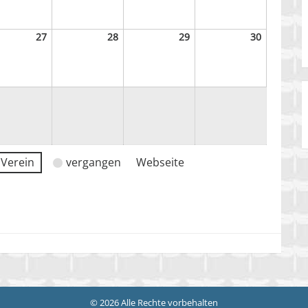
2026
2026
2026
2026
27
27.
28
28.
29
29.
30
30.
st
August
August
August
August
2026
2026
2026
2026
Verein
vergangen
Webseite
© 2026 Alle Rechte vorbehalten