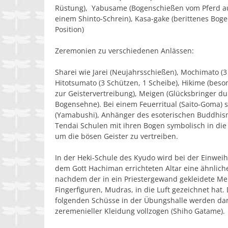
Rüstung),
Yabusame
(Bogenschießen vom Pferd au
einem Shinto-Schrein),
Kasa-gake
(berittenes Boge
Position)
Zeremonien zu verschiedenen Anlässen:
Sharei
wie
Jarei
(Neujahrsschießen),
Mochimato
(3
Hitotsumato
(3 Schützen, 1 Scheibe),
Hikime
(beson
zur Geistervertreibung),
Meigen
(Glücksbringer du
Bogensehne). Bei einem Feuerritual (Saito-Goma)
(Yamabushi), Anhänger des esoterischen Buddhi
Tendai Schulen mit ihren Bogen symbolisch in di
um die bösen Geister zu vertreiben.
In der Heki-Schule des Kyudo wird bei der Einwei
dem Gott Hachiman errichteten Altar eine ähnlich
nachdem der in ein Priestergewand gekleidete Me
Fingerfiguren, Mudras, in die Luft gezeichnet hat.
folgenden Schüsse in der Übungshalle werden da
zeremenieller Kleidung vollzogen (
Shiho Gatame
).