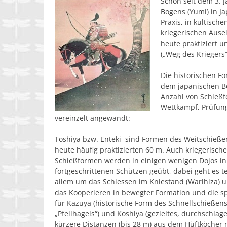
Schon seit dem 3. 
Bogens (Yumi) in J
Praxis, in kultisch
kriegerischen Ause
heute praktiziert u
(„Weg des Kriegers“
Die historischen F
dem japanischen Bo
Anzahl von Schießf
Wettkampf, Prüfun
vereinzelt angewandt:
Toshiya
bzw.
Enteki
sind Formen des Weitschießen
heute häufig praktizierten 60 m. Auch kriegerisch
Schießformen werden in einigen wenigen Dojos in
fortgeschrittenen Schützen geübt, dabei geht es 
allem um das Schiessen im Kniestand (
Warihiza
) 
das Kooperieren in bewegter Formation und die sp
für
Kazuya
(historische Form des Schnellschießens
„Pfeilhagels“) und
Koshiya
(gezieltes, durchschlag
kürzere Distanzen (bis 28 m) aus dem Hüftköcher m