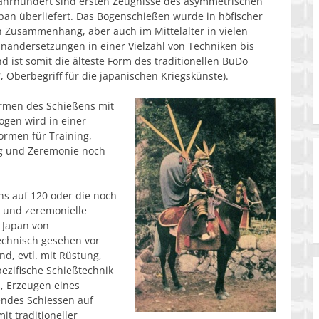
Jahrhundert sind ersten Zeugnisse des asymmetrischen
apan überliefert. Das Bogenschießen wurde in höfischer
en Zusammenhang, aber auch im Mittelalter in vielen
inandersetzungen in einer Vielzahl von Techniken bis
nd ist somit die älteste Form des traditionellen BuDo
, Oberbegriff für die japanischen Kriegskünste).
ormen des Schießens mit
gen wird in einer
ormen für Training,
g und Zeremonie noch
s auf 120 oder die noch
e und zeremonielle
 Japan von
technisch gesehen vor
und, evtl. mit Rüstung,
ezifische Schießtechnik
, Erzeugen eines
endes Schiessen auf
it traditioneller