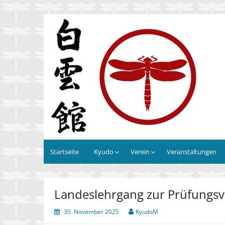
Zum
Inhalt
Kyudo Bad Dürkheim e.V.
springen
Startseite
Kyudo
Verein
Veranstaltungen
Landeslehrgang zur Prüfungsv
30. November 2025
KyudoM