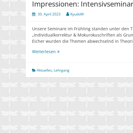
Impressionen: Intensivseminar
30. April 2023
KyudoM
Unsere Seminare im Frühling standen unter den T
„Individualkorrektur & Mokurokuschriften als Grun
Eicher wurden die Themen abwechselnd in Theor
Impressionen:
Weiterlesen
Intensivseminare
I
&
Aktuelles
,
Lehrgang
II
für
Matoschützen