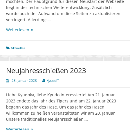
möchten. Der Hauptgrund für diesen Neustart der Webseite
liegt in der technischen Weiterentwicklung. Zusätzlich
wurde auch der Aufwand um diese Seiten zu aktualisieren
verringert. Allerdings…
Unser
Weiterlesen
neuer
Webauftritt
ist
Aktuelles
online
Neujahresschießen 2023
23. Januar 2023
KyudoIT
Liebe Kyudoka, liebe Kyudo Interessierte! Am 21. Januar
2023 endete das Jahr des Tigers und am 22. Januar 2023
begann das Jahr des Hase. Um das Jahr des Hasen
willkommen zu heißen veranstalteten wir am 20. Januar
unsere traditionelles Neujahrsschießen….
Neujahresschießen
Weiterlesen