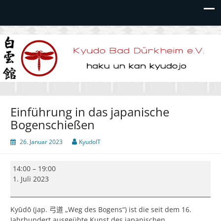
Kyudo Bad Dürkheim e.V.
Einführung in das japanische
Bogenschießen
26. Januar 2023
KyudoIT
Einführung
14:00
–
19:00
in
1. Juli 2023
das
japanische
Bogenschießen
Kyūdō (jap.
弓道 „
Weg des Bogens“) ist die seit dem 16.
Jahrhundert ausgeübte Kunst des japanischen